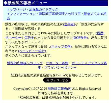
◆獣医師広報板メニュー
トップページ
・
広報板ガイドブック
インフォメーション
・
獣医師広報板管理人の独り言
・
動物よくある相
談
獣医師広報板は、町の犬猫病院の獣医師
(主宰者)
が「獣医師に広報す
る」「獣医師が広報する」
ことを主たる目的として1997年に開設したウェブサイトです。
(履歴)
サポーター
や
広告主
の方々から資金応援を受け
(決算報告)
、趣旨に賛同
する人たちがボランティア
スタッフとなって運営に参加し
(スタッフ名簿)
、動物に関わる皆さんに
利用され
(ページビュー統計)
、
多くの人々に支えられています。
獣医師広報板へのリンク
・
サポーター募集
・
ボランティアスタッフ募
集
・
プライバシーポリシー
獣医師広報板の最新更新情報をTwitterでお知らせしております。
Copyright(C) 1997-2026
獣医師広報板(R)
ALL Rights Reserved
許可なく転載を禁じます。
「獣医師広報板」は商標登録(4476083号)されています。