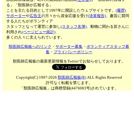
る」「獣医師が広報する」
ことを主たる目的として1997年に開設したウェブサイトです。
(履歴)
サポーター
や
広告主
の方々から資金応援を受け
(決算報告)
、趣旨に賛同
する人たちがボランティア
スタッフとなって運営に参加し
(スタッフ名簿)
、動物に関わる皆さんに
利用され
(ページビュー統計)
、
多くの人々に支えられています。
獣医師広報板へのリンク
・
サポーター募集
・
ボランティアスタッフ募
集
・
プライバシーポリシー
獣医師広報板の最新更新情報をTwitterでお知らせしております。
Copyright(C) 1997-2026
獣医師広報板(R)
ALL Rights Reserved
許可なく転載を禁じます。
「獣医師広報板」は商標登録(4476083号)されています。