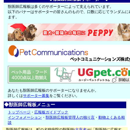
獣医師広報板は多くのサポーターによって支えられています。
以下のバナーはサポーターの皆さんのもので、口数に応じてランダムに
ます。
あなたも獣医師広報板のサポーターになりませんか。
詳しくは
サポーター募集
をご覧ください。
◆獣医師広報板メニュー
トップページ
・
広報板ガイドブック
インフォメーション
・
獣医師広報板管理人の独り言
・
動物よくある相
談
獣医師広報板は、町の犬猫病院の獣医師
(主宰者)
が「獣医師に広報す