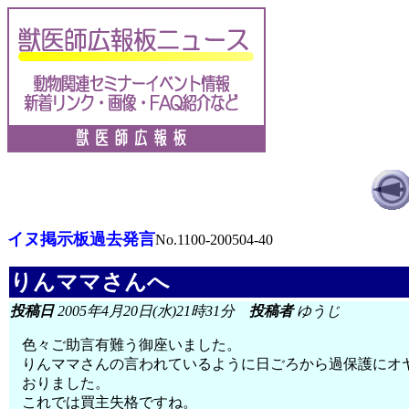
イヌ掲示板過去発言
No.1100-200504-40
りんママさんへ
投稿日
2005年4月20日(水)21時31分
投稿者
ゆうじ
色々ご助言有難う御座いました。
りんママさんの言われているように日ごろから過保護にオ
おりました。
これでは買主失格ですね。