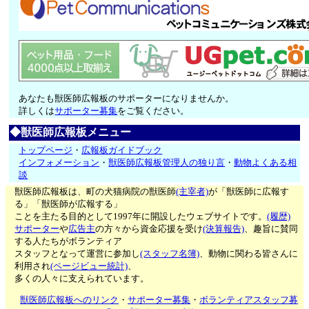
あなたも獣医師広報板のサポーターになりませんか。
詳しくは
サポーター募集
をご覧ください。
◆獣医師広報板メニュー
トップページ
・
広報板ガイドブック
インフォメーション
・
獣医師広報板管理人の独り言
・
動物よくある相
談
獣医師広報板は、町の犬猫病院の獣医師
(主宰者)
が「獣医師に広報す
る」「獣医師が広報する」
ことを主たる目的として1997年に開設したウェブサイトです。
(履歴)
サポーター
や
広告主
の方々から資金応援を受け
(決算報告)
、趣旨に賛同
する人たちがボランティア
スタッフとなって運営に参加し
(スタッフ名簿)
、動物に関わる皆さんに
利用され
(ページビュー統計)
、
多くの人々に支えられています。
獣医師広報板へのリンク
・
サポーター募集
・
ボランティアスタッフ募