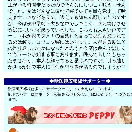
主がいる時間帯だったのでそんなにしつこく吠えません
でした。今はどんなに疲れて寝ていても目を覚まして吠
えます。本などを見て、吠えても知らん顔してたのです
が、今は夜中早朝・大きな声でしつこく、吠え続けさせ
る訳にもいかず怒っていました。こちらも大きい声でア
ー！（我が家でダメ！の言葉）と言って睨むと怒られて
るのは解り、コソコソ寝にはいります。人が通る度にそ
の繰り返し…静かになったと思うと今度は遊んでほしく
てキューンが始まる事もあります。呼んで出してもらっ
た事はなく、本人も解ってると思うのですが。引っ越し
がきっかけで本人にも何か思う事があるのでしょうか？
◆獣医師広報板サポーター◆
獣医師広報板は多くのサポーターによって支えられています。
以下のバナーはサポーターの皆さんのもので、口数に応じてランダムに
ます。