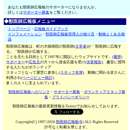
あなたも獣医師広報板のサポーターになりませんか。
詳しくは
サポーター募集
をご覧ください。
◆獣医師広報板メニュー
トップページ
・
広報板ガイドブック
インフォメーション
・
獣医師広報板管理人の独り言
・
動物よくある相
談
獣医師広報板は、町の犬猫病院の獣医師
(主宰者)
が「獣医師に広報す
る」「獣医師が広報する」
ことを主たる目的として1997年に開設したウェブサイトです。
(履歴)
サポーター
や
広告主
の方々から資金応援を受け
(決算報告)
、趣旨に賛同
する人たちがボランティア
スタッフとなって運営に参加し
(スタッフ名簿)
、動物に関わる皆さんに
利用され
(ページビュー統計)
、
多くの人々に支えられています。
獣医師広報板へのリンク
・
サポーター募集
・
ボランティアスタッフ募
集
・
プライバシーポリシー
獣医師広報板の最新更新情報をTwitterでお知らせしております。
Copyright(C) 1997-2026
獣医師広報板(R)
ALL Rights Reserved
許可なく転載を禁じます。