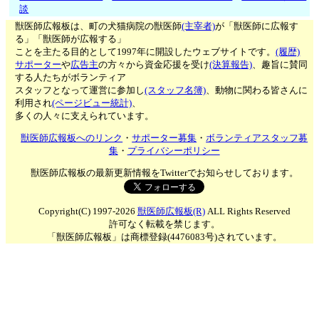
談
獣医師広報板は、町の犬猫病院の獣医師
(主宰者)
が「獣医師に広報す
る」「獣医師が広報する」
ことを主たる目的として1997年に開設したウェブサイトです。
(履歴)
サポーター
や
広告主
の方々から資金応援を受け
(決算報告)
、趣旨に賛同
する人たちがボランティア
スタッフとなって運営に参加し
(スタッフ名簿)
、動物に関わる皆さんに
利用され
(ページビュー統計)
、
多くの人々に支えられています。
獣医師広報板へのリンク
・
サポーター募集
・
ボランティアスタッフ募
集
・
プライバシーポリシー
獣医師広報板の最新更新情報をTwitterでお知らせしております。
Copyright(C) 1997-2026
獣医師広報板(R)
ALL Rights Reserved
許可なく転載を禁じます。
「獣医師広報板」は商標登録(4476083号)されています。