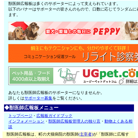
獣医師広報板は多くのサポーターによって支えられています。
以下のバナーはサポーターの皆さんのもので、口数に応じてランダムに
ます。
あなたも獣医師広報板のサポーターになりませんか。
詳しくは
サポーター募集
をご覧ください。
◆獣医師広報板メニュー
トップページ
・
広報板ガイドブック
インフォメーション
・
獣医師広報板管理人の独り言
・
動物よくある相
談
獣医師広報板は、町の犬猫病院の獣医師
(主宰者)
が「獣医師に広報す