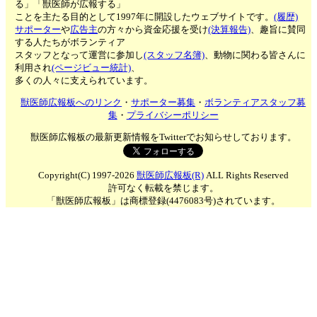
る」「獣医師が広報する」
ことを主たる目的として1997年に開設したウェブサイトです。
(履歴)
サポーター
や
広告主
の方々から資金応援を受け
(決算報告)
、趣旨に賛同
する人たちがボランティア
スタッフとなって運営に参加し
(スタッフ名簿)
、動物に関わる皆さんに
利用され
(ページビュー統計)
、
多くの人々に支えられています。
獣医師広報板へのリンク
・
サポーター募集
・
ボランティアスタッフ募
集
・
プライバシーポリシー
獣医師広報板の最新更新情報をTwitterでお知らせしております。
Copyright(C) 1997-2026
獣医師広報板(R)
ALL Rights Reserved
許可なく転載を禁じます。
「獣医師広報板」は商標登録(4476083号)されています。