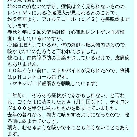
雄のコの方なのですが、症状は全く見られないものの、
レントゲンによる心臓肥大が見られるとのことで、
約５年前より、フォルテコール（１／２）を毎晩飲ませ
ています。
春秋と年に２回の健康診断（心電図レントゲン血液検
査）をしているのですが、
心臓は肥大しているが、体の外側へ肥大傾向あるので、
咳がでないのだろうと言われてきました。
他には、白内障予防の目薬をさしているだけで、皮膚病
もありません。
１０年くらい前に、ストルバイトが見られたので、食餌
はｐＨコントロール缶です。
（マキシガード歯磨きを朝晩しています）
一年前に「そろそろ症状がでるかもしれない」と言わ
れ、ごくたまに咳をしたとき（月１回以下）、テオロン
グ１００を半分に割ったものを飲ませていました。
去年の暮れから、朝方に咳をするようになったので、寝
る前に飲ませています。
朝方、むせるような咳がでることも全くないこともあり
ます。