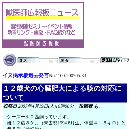
イヌ掲示板過去発言
No.1100-200705-33
１２歳犬の心臓肥大による咳の対応に
ついて
投稿日
2007年4月19日(木)16時08分
投稿者
あこ
シーズーを２匹飼っています。
雄１２歳８ケ月（未去勢1994.8月生、体重４．６キロ）と
雌５歳（避妊済）。