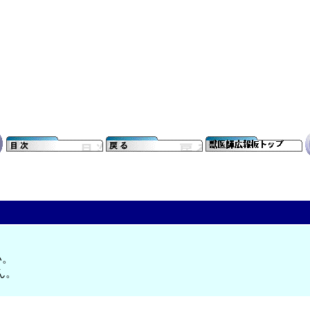
い。
ん。