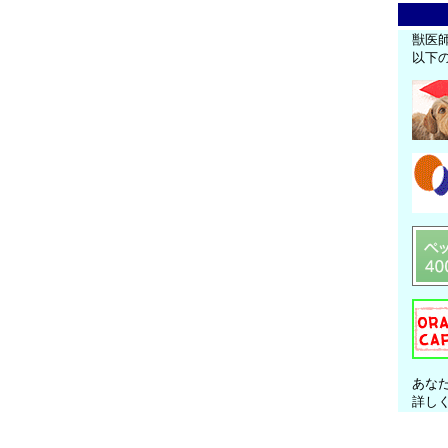
獣医
以下
あな
詳し