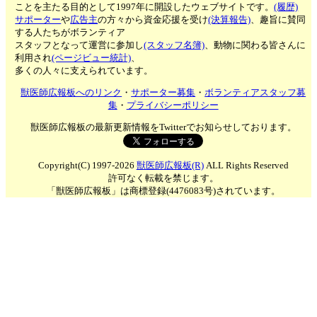
ことを主たる目的として1997年に開設したウェブサイトです。
(履歴)
サポーター
や
広告主
の方々から資金応援を受け
(決算報告)
、趣旨に賛同
する人たちがボランティア
スタッフとなって運営に参加し
(スタッフ名簿)
、動物に関わる皆さんに
利用され
(ページビュー統計)
、
多くの人々に支えられています。
獣医師広報板へのリンク
・
サポーター募集
・
ボランティアスタッフ募
集
・
プライバシーポリシー
獣医師広報板の最新更新情報をTwitterでお知らせしております。
Copyright(C) 1997-2026
獣医師広報板(R)
ALL Rights Reserved
許可なく転載を禁じます。
「獣医師広報板」は商標登録(4476083号)されています。