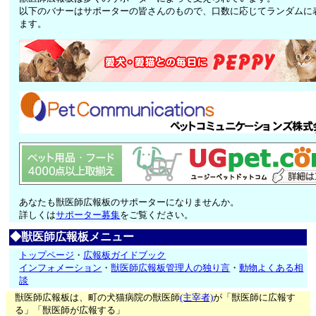
以下のバナーはサポーターの皆さんのもので、口数に応じてランダムに
ます。
あなたも獣医師広報板のサポーターになりませんか。
詳しくは
サポーター募集
をご覧ください。
◆獣医師広報板メニュー
トップページ
・
広報板ガイドブック
インフォメーション
・
獣医師広報板管理人の独り言
・
動物よくある相
談
獣医師広報板は、町の犬猫病院の獣医師
(主宰者)
が「獣医師に広報す
る」「獣医師が広報する」