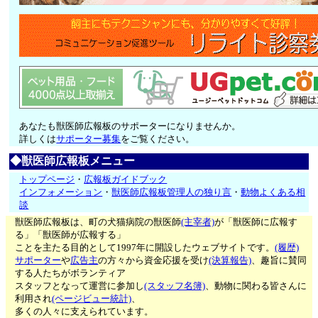
あなたも獣医師広報板のサポーターになりませんか。
詳しくは
サポーター募集
をご覧ください。
◆獣医師広報板メニュー
トップページ
・
広報板ガイドブック
インフォメーション
・
獣医師広報板管理人の独り言
・
動物よくある相
談
獣医師広報板は、町の犬猫病院の獣医師
(主宰者)
が「獣医師に広報す
る」「獣医師が広報する」
ことを主たる目的として1997年に開設したウェブサイトです。
(履歴)
サポーター
や
広告主
の方々から資金応援を受け
(決算報告)
、趣旨に賛同
する人たちがボランティア
スタッフとなって運営に参加し
(スタッフ名簿)
、動物に関わる皆さんに
利用され
(ページビュー統計)
、
多くの人々に支えられています。