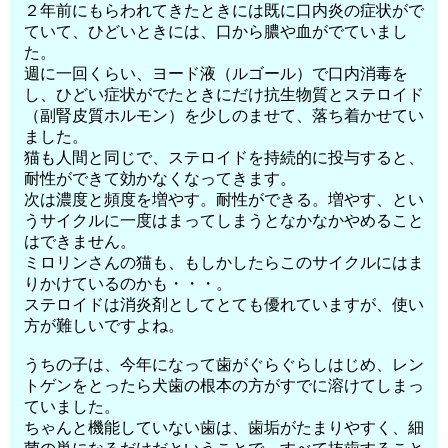
２年前にもらわれてきたときには既に口内炎の症状がで
ていて、ひどいときには、口から膿や血がでていまし
た。
週に一回くらい、ヨード液（ルゴール）で口内消毒を
し、ひどい症状がでたときにだけ抗生物質とステロイド
（副腎皮質ホルモン）を少しのませて、落ち着かせてい
ました。
猫も人間と同じで、ステロイドを持続的に投与すると、
耐性ができて効かなくなってきます。
次は濃度と頻度を増やす。耐性ができる。増やす、とい
うサイクルに一度はまってしまうとなかなかやめること
はできません。
ミロリンさんの猫も、もしかしたらこのサイクルにはま
りかけているのかも・・・。
ステロイドは消炎剤としてとても優れていますが、使い
方が難しいですよね。
うちの子は、今年になって歯がぐらぐらしはじめ、レン
トゲンをとったら犬歯の根本の方がすでに溶けてしまっ
ていました。
ちゃんと機能していない歯は、歯垢がたまりやすく、細