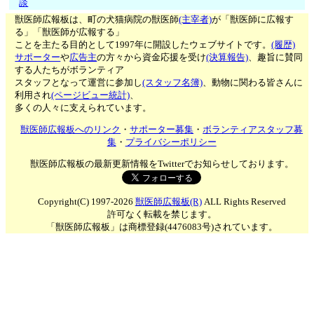
談
獣医師広報板は、町の犬猫病院の獣医師
(主宰者)
が「獣医師に広報す
る」「獣医師が広報する」
ことを主たる目的として1997年に開設したウェブサイトです。
(履歴)
サポーター
や
広告主
の方々から資金応援を受け
(決算報告)
、趣旨に賛同
する人たちがボランティア
スタッフとなって運営に参加し
(スタッフ名簿)
、動物に関わる皆さんに
利用され
(ページビュー統計)
、
多くの人々に支えられています。
獣医師広報板へのリンク
・
サポーター募集
・
ボランティアスタッフ募
集
・
プライバシーポリシー
獣医師広報板の最新更新情報をTwitterでお知らせしております。
Copyright(C) 1997-2026
獣医師広報板(R)
ALL Rights Reserved
許可なく転載を禁じます。
「獣医師広報板」は商標登録(4476083号)されています。