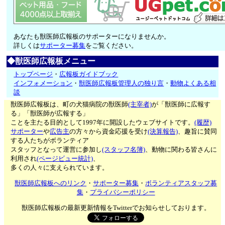
あなたも獣医師広報板のサポーターになりませんか。
詳しくは
サポーター募集
をご覧ください。
◆獣医師広報板メニュー
トップページ
・
広報板ガイドブック
インフォメーション
・
獣医師広報板管理人の独り言
・
動物よくある相
談
獣医師広報板は、町の犬猫病院の獣医師
(主宰者)
が「獣医師に広報す
る」「獣医師が広報する」
ことを主たる目的として1997年に開設したウェブサイトです。
(履歴)
サポーター
や
広告主
の方々から資金応援を受け
(決算報告)
、趣旨に賛同
する人たちがボランティア
スタッフとなって運営に参加し
(スタッフ名簿)
、動物に関わる皆さんに
利用され
(ページビュー統計)
、
多くの人々に支えられています。
獣医師広報板へのリンク
・
サポーター募集
・
ボランティアスタッフ募
集
・
プライバシーポリシー
獣医師広報板の最新更新情報をTwitterでお知らせしております。