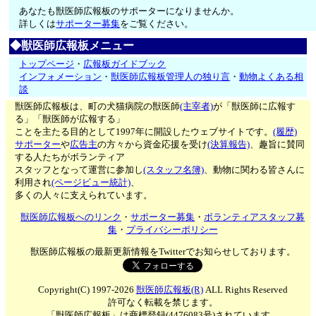
あなたも獣医師広報板のサポーターになりませんか。
詳しくは
サポーター募集
をご覧ください。
◆獣医師広報板メニュー
トップページ
・
広報板ガイドブック
インフォメーション
・
獣医師広報板管理人の独り言
・
動物よくある相
談
獣医師広報板は、町の犬猫病院の獣医師
(主宰者)
が「獣医師に広報す
る」「獣医師が広報する」
ことを主たる目的として1997年に開設したウェブサイトです。
(履歴)
サポーター
や
広告主
の方々から資金応援を受け
(決算報告)
、趣旨に賛同
する人たちがボランティア
スタッフとなって運営に参加し
(スタッフ名簿)
、動物に関わる皆さんに
利用され
(ページビュー統計)
、
多くの人々に支えられています。
獣医師広報板へのリンク
・
サポーター募集
・
ボランティアスタッフ募
集
・
プライバシーポリシー
獣医師広報板の最新更新情報をTwitterでお知らせしております。
Copyright(C) 1997-2026
獣医師広報板(R)
ALL Rights Reserved
許可なく転載を禁じます。
「獣医師広報板」は商標登録(4476083号)されています。