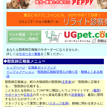
あなたも獣医師広報板のサポーターになりませんか。
詳しくは
サポーター募集
をご覧ください。
◆獣医師広報板メニュー
トップページ
・
広報板ガイドブック
インフォメーション
・
獣医師広報板管理人の独り言
・
動物よくある相
談
獣医師広報板は、町の犬猫病院の獣医師
(主宰者)
が「獣医師に広報す
る」「獣医師が広報する」
ことを主たる目的として1997年に開設したウェブサイトです。
(履歴)
サポーター
や
広告主
の方々から資金応援を受け
(決算報告)
、趣旨に賛同
する人たちがボランティア
スタッフとなって運営に参加し
(スタッフ名簿)
、動物に関わる皆さんに