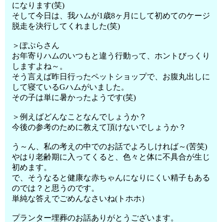
になります(笑)
そして今日は、我ハムが1歳8ヶ月にして初めてのケージ
脱走を決行してくれました(笑)
＞ぽぷらさん
お年寄りハムのいつもと違う行動って、ホントびっくり
しますよね～。
そう言えば昨日行ったペットショップで、お腹丸出しに
して寝ているGハムがいました。
その子は単に暑かったようです(笑)
＞例えばどんなことなんでしょうか？
今後の参考のために教えて頂けないでしょうか？
う～ん、私の考えの中でのお話でよろしければ～(苦笑)
やはり老齢期に入ってくると、色々と体に不具合が生じ
初めます。
で、そうなると健康な赤ちゃんになりにくい精子もある
のでは？と思うのです。
単純な答えでごめんなさいね(トホホ）
プランター埋葬のお話ありがとうございます。