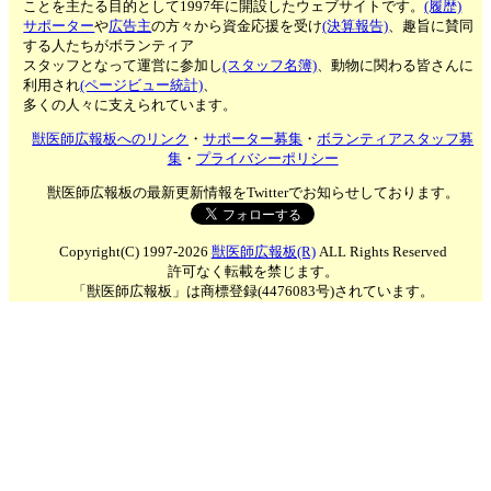
ことを主たる目的として1997年に開設したウェブサイトです。
(履歴)
サポーター
や
広告主
の方々から資金応援を受け
(決算報告)
、趣旨に賛同
する人たちがボランティア
スタッフとなって運営に参加し
(スタッフ名簿)
、動物に関わる皆さんに
利用され
(ページビュー統計)
、
多くの人々に支えられています。
獣医師広報板へのリンク
・
サポーター募集
・
ボランティアスタッフ募
集
・
プライバシーポリシー
獣医師広報板の最新更新情報をTwitterでお知らせしております。
Copyright(C) 1997-2026
獣医師広報板(R)
ALL Rights Reserved
許可なく転載を禁じます。
「獣医師広報板」は商標登録(4476083号)されています。