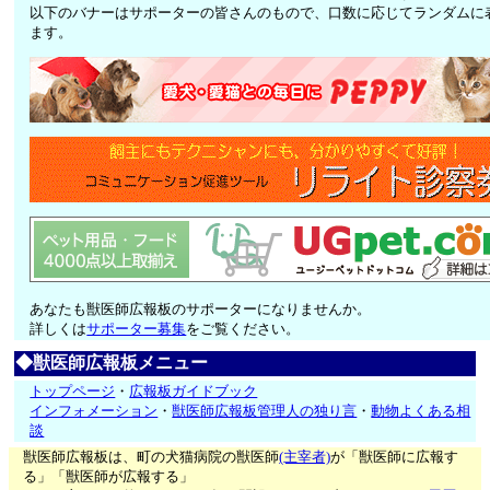
以下のバナーはサポーターの皆さんのもので、口数に応じてランダムに
ます。
あなたも獣医師広報板のサポーターになりませんか。
詳しくは
サポーター募集
をご覧ください。
◆獣医師広報板メニュー
トップページ
・
広報板ガイドブック
インフォメーション
・
獣医師広報板管理人の独り言
・
動物よくある相
談
獣医師広報板は、町の犬猫病院の獣医師
(主宰者)
が「獣医師に広報す
る」「獣医師が広報する」