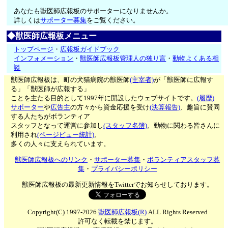
あなたも獣医師広報板のサポーターになりませんか。
詳しくは
サポーター募集
をご覧ください。
◆獣医師広報板メニュー
トップページ
・
広報板ガイドブック
インフォメーション
・
獣医師広報板管理人の独り言
・
動物よくある相
談
獣医師広報板は、町の犬猫病院の獣医師
(主宰者)
が「獣医師に広報す
る」「獣医師が広報する」
ことを主たる目的として1997年に開設したウェブサイトです。
(履歴)
サポーター
や
広告主
の方々から資金応援を受け
(決算報告)
、趣旨に賛同
する人たちがボランティア
スタッフとなって運営に参加し
(スタッフ名簿)
、動物に関わる皆さんに
利用され
(ページビュー統計)
、
多くの人々に支えられています。
獣医師広報板へのリンク
・
サポーター募集
・
ボランティアスタッフ募
集
・
プライバシーポリシー
獣医師広報板の最新更新情報をTwitterでお知らせしております。
Copyright(C) 1997-2026
獣医師広報板(R)
ALL Rights Reserved
許可なく転載を禁じます。