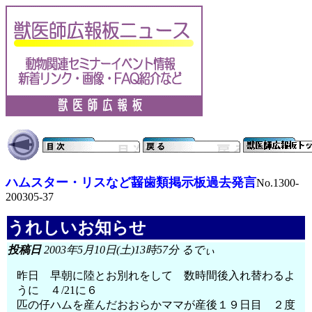
ハムスター・リスなど齧歯類掲示板過去発言
No.1300-
200305-37
うれしいお知らせ
投稿日
2003年5月10日(土)13時57分 るでぃ
昨日 早朝に陸とお別れをして 数時間後入れ替わるよ
うに ４/21に６
匹の仔ハムを産んだおおらかママが産後１９日目 ２度