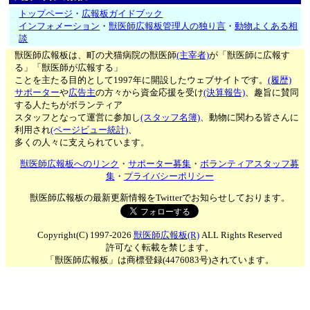
トップページ
・
広報板ガイドブック
インフォメーション
・
獣医師広報板管理人の独り言
・
動物よくある相
談
獣医師広報板は、町の犬猫病院の獣医師
(主宰者)
が「獣医師に広報す
る」「獣医師が広報する」
ことを主たる目的として1997年に開設したウェブサイトです。
(履歴)
サポーター
や
広告主
の方々から資金応援を受け
(決算報告)
、趣旨に賛同
する人たちがボランティア
スタッフとなって運営に参加し
(スタッフ名簿)
、動物に関わる皆さんに
利用され
(ページビュー統計)
、
多くの人々に支えられています。
獣医師広報板へのリンク
・
サポーター募集
・
ボランティアスタッフ募
集
・
プライバシーポリシー
獣医師広報板の最新更新情報をTwitterでお知らせしております。
Copyright(C) 1997-2026
獣医師広報板(R)
ALL Rights Reserved
許可なく転載を禁じます。
「獣医師広報板」は商標登録(4476083号)されています。