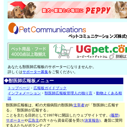
あなたも獣医師広報板のサポーターになりませんか。
詳しくは
サポーター募集
をご覧ください。
◆獣医師広報板メニュー
トップページ
・
広報板ガイドブック
インフォメーション
・
獣医師広報板管理人の独り言
・
動物よくある相
談
獣医師広報板は、町の犬猫病院の獣医師
(主宰者)
が「獣医師に広報す
る」「獣医師が広報する」
ことを主たる目的として1997年に開設したウェブサイトです。
(履歴)
サポーター
や
広告主
の方々から資金応援を受け
(決算報告)
、趣旨に賛同
する人たちがボランティア