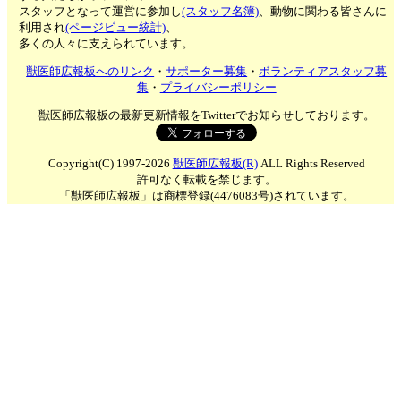
スタッフとなって運営に参加し
(スタッフ名簿)
、動物に関わる皆さんに
利用され
(ページビュー統計)
、
多くの人々に支えられています。
獣医師広報板へのリンク
・
サポーター募集
・
ボランティアスタッフ募
集
・
プライバシーポリシー
獣医師広報板の最新更新情報をTwitterでお知らせしております。
Copyright(C) 1997-2026
獣医師広報板(R)
ALL Rights Reserved
許可なく転載を禁じます。
「獣医師広報板」は商標登録(4476083号)されています。