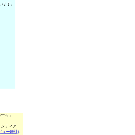
います。
報する」
ランティア
ビュー統計)
、