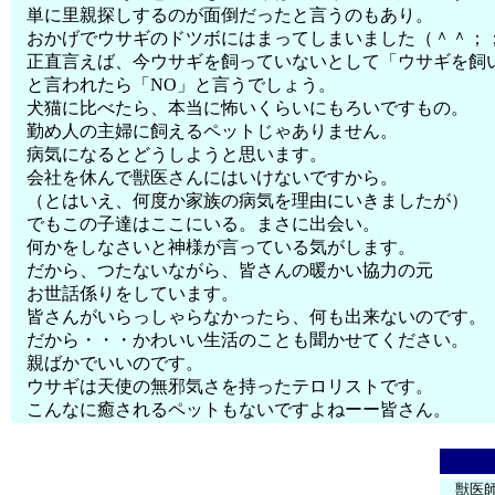
単に里親探しするのが面倒だったと言うのもあり。
おかげでウサギのドツボにはまってしまいました（＾＾；
正直言えば、今ウサギを飼っていないとして「ウサギを飼
と言われたら「NO」と言うでしょう。
犬猫に比べたら、本当に怖いくらいにもろいですもの。
勤め人の主婦に飼えるペットじゃありません。
病気になるとどうしようと思います。
会社を休んで獣医さんにはいけないですから。
（とはいえ、何度か家族の病気を理由にいきましたが）
でもこの子達はここにいる。まさに出会い。
何かをしなさいと神様が言っている気がします。
だから、つたないながら、皆さんの暖かい協力の元
お世話係りをしています。
皆さんがいらっしゃらなかったら、何も出来ないのです。
だから・・・かわいい生活のことも聞かせてください。
親ばかでいいのです。
ウサギは天使の無邪気さを持ったテロリストです。
こんなに癒されるペットもないですよねーー皆さん。
獣医