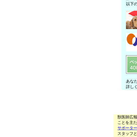
以下
あな
詳し
獣医師広
ことを主た
サポータ
スタッフ