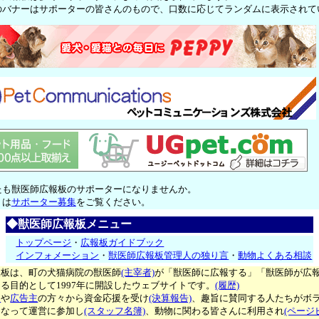
のバナーはサポーターの皆さんのもので、口数に応じてランダムに表示されて
たも獣医師広報板のサポーターになりませんか。
くは
サポーター募集
をご覧ください。
◆獣医師広報板メニュー
トップページ
・
広報板ガイドブック
インフォメーション
・
獣医師広報板管理人の独り言
・
動物よくある相談
報板は、町の犬猫病院の獣医師
(主宰者)
が「獣医師に広報する」「獣医師が広
る目的として1997年に開設したウェブサイトです。
(履歴)
ー
や
広告主
の方々から資金応援を受け
(決算報告)
、趣旨に賛同する人たちがボ
となって運営に参加し
(スタッフ名簿)
、動物に関わる皆さんに利用され
(ページ