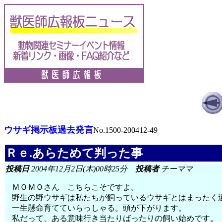
ウサギ掲示板過去発言
No.1500-200412-49
Ｒｅ.あらためて判った事
投稿日
2004年12月2日(木)00時25分
投稿者
チーママ
ＭＯＭＯさん こちらこそですよ。
野生の野ウサギは私たちが飼っているウサギとはまったく
一生懸命育てていらっしゃる。頭が下がります。
私だって、ある意味行き当たりばったりの飼い始めです。