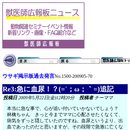
ウサギ掲示板過去発言
No.1500-200905-70
Re3:急に血尿！？(=´；ω；｀=)追記
投稿日
2009年5月22日(金)12時20分
投稿者
チーママ
本当に急な事で、心が追い付いていかないでしょう？
林檎ちゃん きっと今までママに心配させたくなくて、
病気をずっと隠していたのですね。血尿というより、出
血であったのだと思いますが、その段階で急激に亡くな