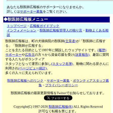
あなたも獣医師広報板のサポーターになりませんか。
詳しくは
サポーター募集
をご覧ください。
◆獣医師広報板メニュー
トップページ
・
広報板ガイドブック
インフォメーション
・
獣医師広報板管理人の独り言
・
動物よくある相
談
獣医師広報板は、町の犬猫病院の獣医師
(主宰者)
が「獣医師に広報す
る」「獣医師が広報する」
ことを主たる目的として1997年に開設したウェブサイトです。
(履歴)
サポーター
や
広告主
の方々から資金応援を受け
(決算報告)
、趣旨に賛同
する人たちがボランティア
スタッフとなって運営に参加し
(スタッフ名簿)
、動物に関わる皆さんに
利用され
(ページビュー統計)
、
多くの人々に支えられています。
獣医師広報板へのリンク
・
サポーター募集
・
ボランティアスタッフ募
集
・
プライバシーポリシー
獣医師広報板の最新更新情報をTwitterでお知らせしております。
Copyright(C) 1997-2026
獣医師広報板(R)
ALL Rights Reserved
許可なく転載を禁じます。