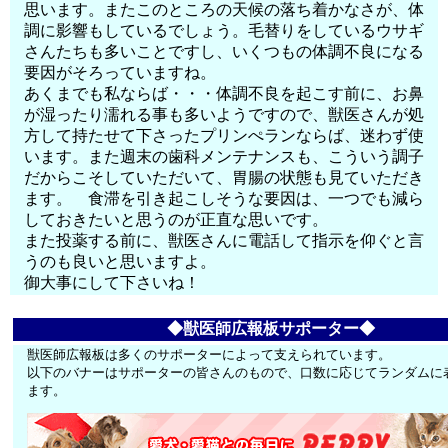
思います。またこのところの天候の落ち着かなさが、体
調に影響もしているでしょう。毛替りをしているウサギ
さんたちも多いことですし、いくつもの体調不良になる
要因がそろっていますね。
あくまでも私ならば・・・体調不良を起こす前に、お鼻
が湿ったり濡れる事も多いようですので、獣医さんが処
方して持たせて下さったプリンぺランならば、迷わず使
います。また週末の歯科メンテナンスも、こういう調子
だからこそしていただいて、胃腸の状態も見ていただき
ます。 食滞を引き起こしそうな要因は、一つでも減ら
しておきたいと思うのが正直な思いです。
また投薬する前に、獣医さんに電話して指示を仰ぐと言
うのも良いと思いますよ。
御大事にして下さいね！
◆獣医師広報板サポーター◆
獣医師広報板は多くのサポーターによって支えられています。
以下のバナーはサポーターの皆さんのもので、口数に応じてランダムに
ます。