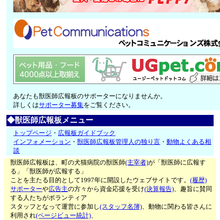
あなたも獣医師広報板のサポーターになりませんか。
詳しくは
サポーター募集
をご覧ください。
◆獣医師広報板メニュー
トップページ
・
広報板ガイドブック
インフォメーション
・
獣医師広報板管理人の独り言
・
動物よくある相
談
獣医師広報板は、町の犬猫病院の獣医師
(主宰者)
が「獣医師に広報す
る」「獣医師が広報する」
ことを主たる目的として1997年に開設したウェブサイトです。
(履歴)
サポーター
や
広告主
の方々から資金応援を受け
(決算報告)
、趣旨に賛同
する人たちがボランティア
スタッフとなって運営に参加し
(スタッフ名簿)
、動物に関わる皆さんに
利用され
(ページビュー統計)
、