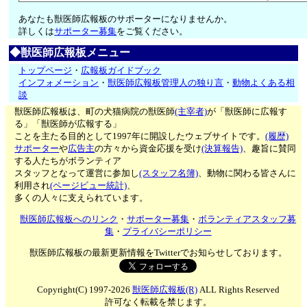
あなたも獣医師広報板のサポーターになりませんか。
詳しくは
サポーター募集
をご覧ください。
◆獣医師広報板メニュー
トップページ
・
広報板ガイドブック
インフォメーション
・
獣医師広報板管理人の独り言
・
動物よくある相
談
獣医師広報板は、町の犬猫病院の獣医師
(主宰者)
が「獣医師に広報す
る」「獣医師が広報する」
ことを主たる目的として1997年に開設したウェブサイトです。
(履歴)
サポーター
や
広告主
の方々から資金応援を受け
(決算報告)
、趣旨に賛同
する人たちがボランティア
スタッフとなって運営に参加し
(スタッフ名簿)
、動物に関わる皆さんに
利用され
(ページビュー統計)
、
多くの人々に支えられています。
獣医師広報板へのリンク
・
サポーター募集
・
ボランティアスタッフ募
集
・
プライバシーポリシー
獣医師広報板の最新更新情報をTwitterでお知らせしております。
Copyright(C) 1997-2026
獣医師広報板(R)
ALL Rights Reserved
許可なく転載を禁じます。