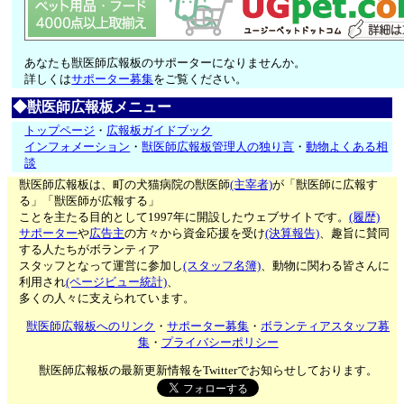
あなたも獣医師広報板のサポーターになりませんか。
詳しくは
サポーター募集
をご覧ください。
◆獣医師広報板メニュー
トップページ
・
広報板ガイドブック
インフォメーション
・
獣医師広報板管理人の独り言
・
動物よくある相
談
獣医師広報板は、町の犬猫病院の獣医師
(主宰者)
が「獣医師に広報す
る」「獣医師が広報する」
ことを主たる目的として1997年に開設したウェブサイトです。
(履歴)
サポーター
や
広告主
の方々から資金応援を受け
(決算報告)
、趣旨に賛同
する人たちがボランティア
スタッフとなって運営に参加し
(スタッフ名簿)
、動物に関わる皆さんに
利用され
(ページビュー統計)
、
多くの人々に支えられています。
獣医師広報板へのリンク
・
サポーター募集
・
ボランティアスタッフ募
集
・
プライバシーポリシー
獣医師広報板の最新更新情報をTwitterでお知らせしております。