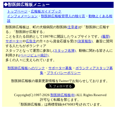
◆獣医師広報板メニュー
トップページ
・
広報板ガイドブック
インフォメーション
・
獣医師広報板管理人の独り言
・
動物よくある相
談
獣医師広報板は、町の犬猫病院の獣医師
(主宰者)
が「獣医師に広報す
る」「獣医師が広報する」
ことを主たる目的として1997年に開設したウェブサイトです。
(履歴)
サポーター
や
広告主
の方々から資金応援を受け
(決算報告)
、趣旨に賛同
する人たちがボランティア
スタッフとなって運営に参加し
(スタッフ名簿)
、動物に関わる皆さんに
利用され
(ページビュー統計)
、
多くの人々に支えられています。
獣医師広報板へのリンク
・
サポーター募集
・
ボランティアスタッフ募
集
・
プライバシーポリシー
獣医師広報板の最新更新情報をTwitterでお知らせしております。
Copyright(C) 1997-2026
獣医師広報板(R)
ALL Rights Reserved
許可なく転載を禁じます。
「獣医師広報板」は商標登録(4476083号)されています。