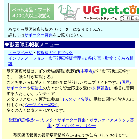
あなたも獣医師広報板のサポーターになりませんか。
詳しくは
サポーター募集
をご覧ください。
◆獣医師広報板メニュー
トップページ
・
広報板ガイドブック
インフォメーション
・
獣医師広報板管理人の独り言
・
動物よくある相
談
獣医師広報板は、町の犬猫病院の獣医師
(主宰者)
が「獣医師に広報す
る」「獣医師が広報する」
ことを主たる目的として1997年に開設したウェブサイトです。
(履歴)
サポーター
や
広告主
の方々から資金応援を受け
(決算報告)
、趣旨に賛同
する人たちがボランティア
スタッフとなって運営に参加し
(スタッフ名簿)
、動物に関わる皆さんに
利用され
(ページビュー統計)
、
多くの人々に支えられています。
獣医師広報板へのリンク
・
サポーター募集
・
ボランティアスタッフ募
集
・
プライバシーポリシー
獣医師広報板の最新更新情報をTwitterでお知らせしております。