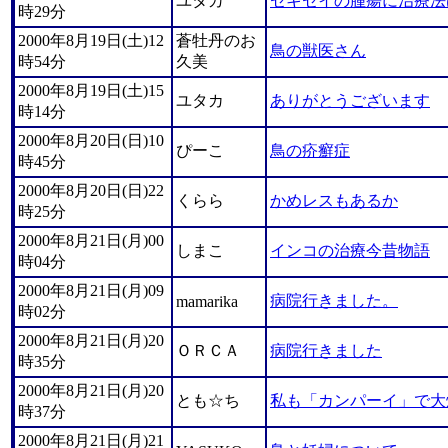
ユタカ
セキセイの腫瘍に治療法
時29分
2000年8月19日(土)12
蒼牡丹のお
鳥の獣医さん
時54分
久美
2000年8月19日(土)15
ユタカ
ありがとうございます
時14分
2000年8月20日(日)10
ぴーこ
鳥の疥癬症
時45分
2000年8月20日(日)22
くらら
かめレスもあるか
時25分
2000年8月21日(月)00
しまこ
インコの治療今昔物語
時04分
2000年8月21日(月)09
病院行きました。
mamarika
時02分
2000年8月21日(月)20
ＯＲＣＡ
病院行きました
時35分
2000年8月21日(月)20
とも☆ち
私も「カンパーイ」で大
時37分
2000年8月21日(月)21