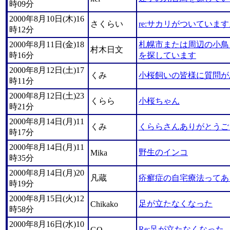
時09分
2000年8月10日(木)16
さくらい
re:サカリがついていま
時12分
2000年8月11日(金)18
札幌市または周辺の小鳥
村木日文
時16分
を探しています
2000年8月12日(土)17
くみ
小桜飼いの皆様に質問が
時11分
2000年8月12日(土)23
くらら
小桜ちゃん
時21分
2000年8月14日(月)11
くみ
くららさんありがとうご
時17分
2000年8月14日(月)11
野生のインコ
Mika
時35分
2000年8月14日(月)20
凡蔵
疥癬症の自宅療法ってあ
時19分
2000年8月15日(火)12
足が立たなくなった
Chikako
時58分
2000年8月16日(水)10
Re:足が立たなくなった
GO