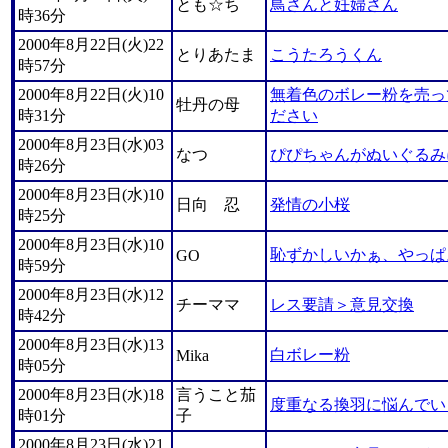
とも☆ち
鳥さんと妊婦さん
時36分
2000年8月22日(火)22
とりあたま
こうたろうくん
時57分
2000年8月22日(火)10
無着色のボレー粉を売っ
牡丹の母
時31分
ださい
2000年8月23日(水)03
なつ
ぴぴちゃんがぬいぐるみ
時26分
2000年8月23日(水)10
日向 忍
発情の小桜
時25分
2000年8月23日(水)10
恥ずかしいかぁ、やっぱ
GO
時59分
2000年8月23日(水)12
チーママ
レス要請＞意見交換
時42分
2000年8月23日(水)13
白ボレー粉
Mika
時05分
2000年8月23日(水)18
言うこと茄
度重なる換羽に悩んでい
時01分
子
2000年8月23日(水)21