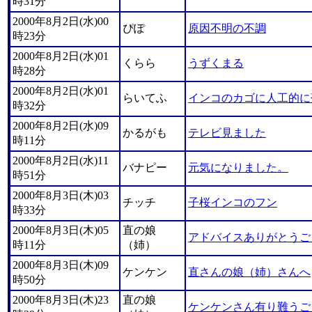
時31分
2000年8月2日(水)00
ぴぽ
原因不明の不調
時23分
2000年8月2日(水)01
くらら
うずくまる
時28分
2000年8月2日(水)01
らいてふ
インコのカゴに人工的に
時32分
2000年8月2日(水)09
かるがも
テレビ見ました
時11分
2000年8月2日(水)11
バナピー
元気になりました。
時51分
2000年8月3日(木)03
チッチ
子桜インコのフン
時33分
2000年8月3日(木)05
直の娘
アドバイスありがとうご
時11分
（姉）
2000年8月3日(木)09
ケンケン
直さんの娘（姉）さんへ
時50分
2000年8月3日(木)23
直の娘
ケンケンさん有り難うご