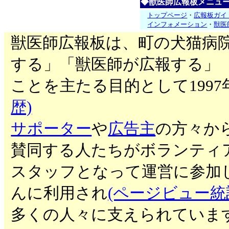
◆獣医師広報板メニュ
トップページ
・
広報板ガイ
インフォメーション
・
獣医
獣医師広報板は、町の犬猫病
する」「獣医師が広報する」
ことを主たる目的として199
歴)
サポーター
や
広告主
の方々か
賛同する人たちがボランティ
スタッフとなって運営に参加
んに利用され
(ページビュー統
多くの人々に支えられていま