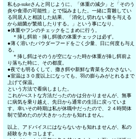
私もp-sukeさんと同じように、「体重の減少」と「そのう
炎や食滞の可能性」とで悩みました。一緒に育雛してい
る同居人と相談した結果、「消化し切れない量を与える
から細菌が繁殖したりする。」という事になり、
●体重やフンのチェックをこまめに行う。
＊挿し餌前・挿し餌後の体重チェックは必ず。
●薄く溶いたパウダーフードをごく少量、日に何度も与え
る。
＊挿し餌はそのうが空になった時か体重が挿し餌前よ
り落ちた時に、その都度。
●夜でも明るくして、撒き餌や新鮮な青菜を欠かさない。
●室温は３０度以上になっても、羽の膨らみがとれるまで
上げて保温。
という方法で看病しました。
これがべストな方法だったのかは分かりませんが、無事
に病気を乗り越え、先日から通常の生活に戻っていま
す。幸いその時期は私が休職中だったので、２４時間体
制で望めたのが大きかったかも知れません。
以上、アドバイスにはならないかも知れませんが、私の
経験をカキコします。