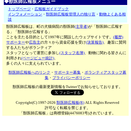
◆獣医師広報板メニュー
トップページ
・
広報板ガイドブック
インフォメーション
・
獣医師広報板管理人の独り言
・
動物よくある相
談
獣医師広報板は、町の犬猫病院の獣医師
(主宰者)
が「獣医師に広報す
る」「獣医師が広報する」
ことを主たる目的として1997年に開設したウェブサイトです。
(履歴)
サポーター
や
広告主
の方々から資金応援を受け
(決算報告)
、趣旨に賛同
する人たちがボランティア
スタッフとなって運営に参加し
(スタッフ名簿)
、動物に関わる皆さんに
利用され
(ページビュー統計)
、
多くの人々に支えられています。
獣医師広報板へのリンク
・
サポーター募集
・
ボランティアスタッフ募
集
・
プライバシーポリシー
獣医師広報板の最新更新情報をTwitterでお知らせしております。
Copyright(C) 1997-2026
獣医師広報板(R)
ALL Rights Reserved
許可なく転載を禁じます。
「獣医師広報板」は商標登録(4476083号)されています。