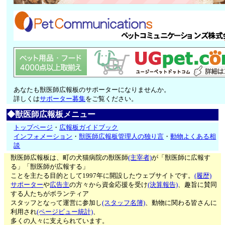
あなたも獣医師広報板のサポーターになりませんか。
詳しくは
サポーター募集
をご覧ください。
◆獣医師広報板メニュー
トップページ
・
広報板ガイドブック
インフォメーション
・
獣医師広報板管理人の独り言
・
動物よくある相
談
獣医師広報板は、町の犬猫病院の獣医師
(主宰者)
が「獣医師に広報す
る」「獣医師が広報する」
ことを主たる目的として1997年に開設したウェブサイトです。
(履歴)
サポーター
や
広告主
の方々から資金応援を受け
(決算報告)
、趣旨に賛同
する人たちがボランティア
スタッフとなって運営に参加し
(スタッフ名簿)
、動物に関わる皆さんに
利用され
(ページビュー統計)
、
多くの人々に支えられています。