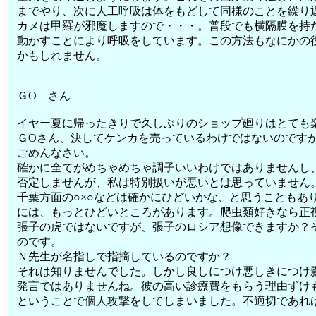
までやり、次に人工呼吸は体をもどして同様のことを繰り
カメは甲羅が邪魔しますので・・・。普段でも横隔膜を持
動かすことにより呼吸をしています。この方法もなにかの
かもしれません。
ＧО さん
イヤー夏に帰ったきりで久しぶりのショップ廻りはとても
ＧОさん、決してケンカを売っているわけではないのです
ごめんなさい。
確かに全てがめちゃめちゃ調子いいわけではありませんし
否定しませんが、私は特別扱いが悪いとは思っていま
千葉方面の○×○などは確かにひどいかな、と思うこともあ
には、もっとひどいところがあります。爬虫類好きなら正
張子の虎ではないですが、張子のロシア想像できますか？
のです。
Ｎ先生が名指しで指摘しているのですか？
それは知りませんでした。しかし良しにつけ悪しきにつけ
発言ではありませんね。彼の高い診療費をもらう理由ずけ
ということで個人攻撃をしてしまいました。不適切であれ