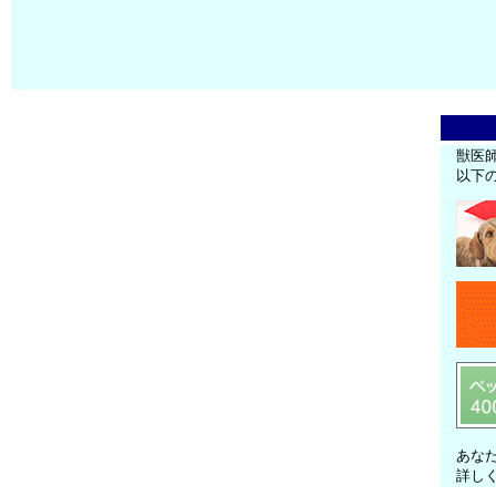
獣医
以下
あな
詳し