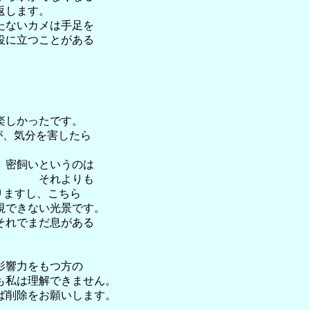
返します。
たないカメは手足を
役に立つことがある
楽しかったです。
が、気分を害したら
、密飼いというのは
せん。 それよりも
りますし、こちら
視できない光景です。
それでまだ息がある
影響力をもつ方の
も私は理解できません。
ば削除をお願いします。