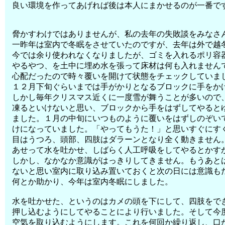
良い環境を作ってあげれば後は本人にまかせるのが一番で
脅かすわけではありませんが、私の去年の失敗談をみなさ
一昨年は室内で冬眠をさせていたのですが、去年は外で越
今では余り使われなくなりましたが、ゴミを入れるポリ容
やるやつ、を土中に埋め水を張って床材は何も入れません
心配だったので時々覆いを開けて状態をチェックしていま
１２月下旬ぐらいまでは手がかりとなるブロックに手をか
しかし毎年クリスマス近くに一度雪が舞うことが多いので
凍るといけないと思い、ブロックから手をはずしてやると
ました。１月の中旬にいつものように覆いをはずしのぞい
けになっていました。「やってもうた！」と思いすぐにす
目はうつろ、頭部、四肢はダラーンとなり全く動きません
あせって水を吐かせ、しばらく人工呼吸をしてやるとかす
しかし、なかなか意識がはっきりしてきません。もうあと
ないと思い室内に取り込み置いておくと次の日には意識も
何とか助かり、今年は室内冬眠にしました。
水を吐かせた、というのはカメの頭を下にして、四肢をで
押し込むようにしてやることにより行いました。そして今
空気を取り込むようにします。これを何回か繰り返し、口