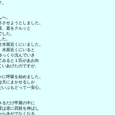
す。
んへ。
冬させようとしました。
器、蓋をクルッと
でした。
した。
け水面近くにいました。
、水面近くにいると
ゆっくり沈んでいき
てみると１匹があお向
くいあげたのですが、
。
かに呼吸を始めました。
は天にまかせるしか
だいぶもどって一安心。
きるだけ甲羅の中に
度は逆に四肢を伸ばし
から水がでなくなる