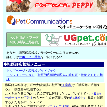
あなたも獣医師広報板のサポーターになりませんか。
詳しくは
サポーター募集
をご覧ください。
◆獣医師広報板メニュー
トップページ
・
広報板ガイドブック
インフォメーション
・
獣医師広報板管理人の独り言
・
動物よくある相
談
獣医師広報板は、町の犬猫病院の獣医師
(主宰者)
が「獣医師に広報す
る」「獣医師が広報する」
ことを主たる目的として1997年に開設したウェブサイトです。
(履歴)
サポーター
や
広告主
の方々から資金応援を受け
(決算報告)
、趣旨に賛同
する人たちがボランティア
スタッフとなって運営に参加し
(スタッフ名簿)
、動物に関わる皆さんに