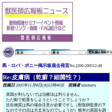
馬・ロバ・ポニー掲示板過去発言
No.2200-200512-48
Re:皮膚病（乾癬？細菌性？）
投稿日
2005年11月8日(火)22時40分
投稿者
sutemaru
原因が判らないでは治療法は判りません。
ただ勘で処置をしようということでしょうか？
抗生物質は馬の場合注意が必要ですし（獣医師監督の下
なのでその点は大丈夫なのでしょうが）根本の原因を調