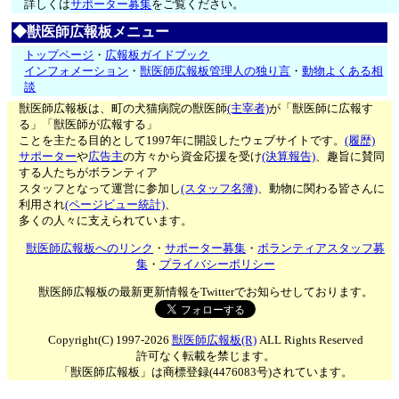
詳しくは
サポーター募集
をご覧ください。
◆獣医師広報板メニュー
トップページ
・
広報板ガイドブック
インフォメーション
・
獣医師広報板管理人の独り言
・
動物よくある相
談
獣医師広報板は、町の犬猫病院の獣医師
(主宰者)
が「獣医師に広報す
る」「獣医師が広報する」
ことを主たる目的として1997年に開設したウェブサイトです。
(履歴)
サポーター
や
広告主
の方々から資金応援を受け
(決算報告)
、趣旨に賛同
する人たちがボランティア
スタッフとなって運営に参加し
(スタッフ名簿)
、動物に関わる皆さんに
利用され
(ページビュー統計)
、
多くの人々に支えられています。
獣医師広報板へのリンク
・
サポーター募集
・
ボランティアスタッフ募
集
・
プライバシーポリシー
獣医師広報板の最新更新情報をTwitterでお知らせしております。
Copyright(C) 1997-2026
獣医師広報板(R)
ALL Rights Reserved
許可なく転載を禁じます。
「獣医師広報板」は商標登録(4476083号)されています。