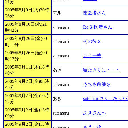
21分
2005年8月9日(火)20時
マル
歯医者さん
26分
2005年8月10日(水)21
Re:歯医者さん
sutemaru
時42分
2005年8月26日(金)00
その後２
sutemaru
時11分
2005年8月26日(金)00
もう一枚
sutemaru
時12分
2005年9月1日(木)18時
あき
寝たきりに・・・
40分
2005年9月2日(金)08時
うちも前膝を
sutemaru
45分
2005年9月2日(金)10時
あき
sutemaruさん、あ
22分
2005年9月2日(金)13時
あきさんへ
sutemaru
09分
2005年9月2日(金)13時
もう一枚
sutemaru