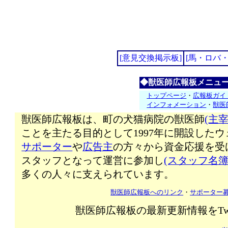
[意見交換掲示板]
[馬・ロバ
◆獣医師広報板メニュ
トップページ
・
広報板ガイ
インフォメーション
・
獣医
獣医師広報板は、町の犬猫病院の獣医師
(主宰
ことを主たる目的として1997年に開設した
サポーター
や
広告主
の方々から資金応援を受
スタッフとなって運営に参加し
(スタッフ名簿
多くの人々に支えられています。
獣医師広報板へのリンク
・
サポーター
獣医師広報板の最新更新情報をTw