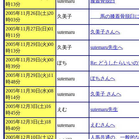
膝蓋骨脱臼
sutemaru
時13分
2005年11月26日(土)20
久美子
馬の膝蓋骨脱臼に
時03分
2005年11月27日(日)01
久美子さんへ
sutemaru
時11分
2005年11月29日(火)00
久美子
sutemaru先生へ
時13分
2005年11月29日(火)00
ぽち
Re: どうしたらいい
時39分
2005年11月29日(火)11
ぽちさんへ
sutemaru
時48分
2005年11月30日(水)08
久美子 さんへ
sutemaru
時14分
2005年12月3日(土)16
えむ
sutemaru先生
時45分
2005年12月3日(土)18
えむさんへ
sutemaru
時40分
2005年12月10日(土)22
人馬共通の、一般的