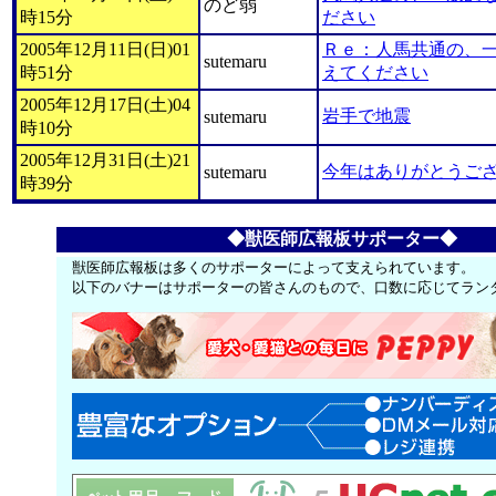
のど弱
時15分
ださい
2005年12月11日(日)01
Ｒｅ：人馬共通の、
sutemaru
時51分
えてください
2005年12月17日(土)04
岩手で地震
sutemaru
時10分
2005年12月31日(土)21
今年はありがとうご
sutemaru
時39分
◆獣医師広報板サポーター◆
獣医師広報板は多くのサポーターによって支えられています。
以下のバナーはサポーターの皆さんのもので、口数に応じてラン