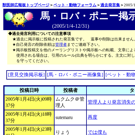
獣医師広報板トップページ
＞
ペット・動物フォーラム
＞
過去発言集
＞
2005/1
馬・ロバ・ポニー掲
(2005/1/4-12/31)
◆過去発言利用についての注意事項
★過去に掲示板に投稿された発言集です。 返事や削除は出来ません
★自己発言の削除依頼は
管理者
までご連絡下さい。
★掲示板投稿文を他のメーリングリストや掲示板への転載、文章によ
使用される場合は、引用のルール(出典を明らかにする。主文に対し
を守ってください。
[意見交換掲示板]
[馬・ロバ・ポニー画像集]
[ペット・動
投稿日時
投稿者
タ
2005年1月4日(火)09時
ムクムク＠管
管理人より発言消失
37分
理人
2005年1月4日(火)18時
再度
sutemaru
37分
2005年1月4日(火)23時
りょう
では僕も