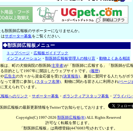
たも獣医師広報板のサポーターになりませんか。
くは
サポーター募集
をご覧ください。
◆獣医師広報板メニュー
トップページ
・
広報板ガイドブック
インフォメーション
・
獣医師広報板管理人の独り言
・
動物よくある相談
報板は、町の犬猫病院の獣医師
(主宰者)
が「獣医師に広報する」「獣医師が広
る目的として1997年に開設したウェブサイトです。
(履歴)
ー
や
広告主
の方々から資金応援を受け
(決算報告)
、趣旨に賛同する人たちがボ
となって運営に参加し
(スタッフ名簿)
、動物に関わる皆さんに利用され
(ページ
々に支えられています。
広報板へのリンク
・
サポーター募集
・
ボランティアスタッフ募集
・
プライバシ
医師広報板の最新更新情報をTwitterでお知らせしております。
Copyright(C) 1997-2026
獣医師広報板(R)
ALL Rights Reserved
許可なく転載を禁じます。
「獣医師広報板」は商標登録(4476083号)されています。