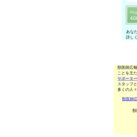
あな
詳し
獣医師広
ことを主た
サポータ
スタッフ
多くの人
獣医師
獣