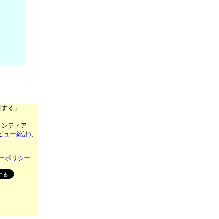
報する」
ランティア
ビュー統計)
、
ーポリシー