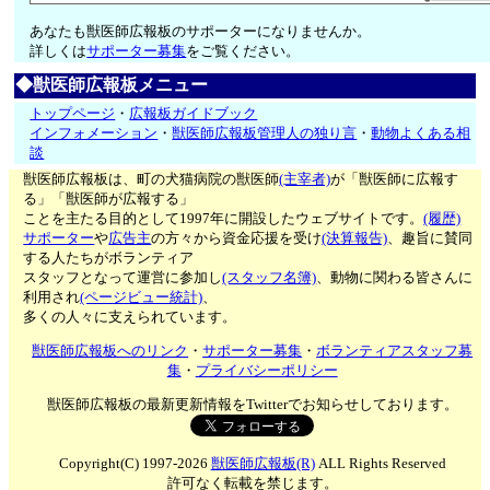
あなたも獣医師広報板のサポーターになりませんか。
詳しくは
サポーター募集
をご覧ください。
◆獣医師広報板メニュー
トップページ
・
広報板ガイドブック
インフォメーション
・
獣医師広報板管理人の独り言
・
動物よくある相
談
獣医師広報板は、町の犬猫病院の獣医師
(主宰者)
が「獣医師に広報す
る」「獣医師が広報する」
ことを主たる目的として1997年に開設したウェブサイトです。
(履歴)
サポーター
や
広告主
の方々から資金応援を受け
(決算報告)
、趣旨に賛同
する人たちがボランティア
スタッフとなって運営に参加し
(スタッフ名簿)
、動物に関わる皆さんに
利用され
(ページビュー統計)
、
多くの人々に支えられています。
獣医師広報板へのリンク
・
サポーター募集
・
ボランティアスタッフ募
集
・
プライバシーポリシー
獣医師広報板の最新更新情報をTwitterでお知らせしております。
Copyright(C) 1997-2026
獣医師広報板(R)
ALL Rights Reserved
許可なく転載を禁じます。