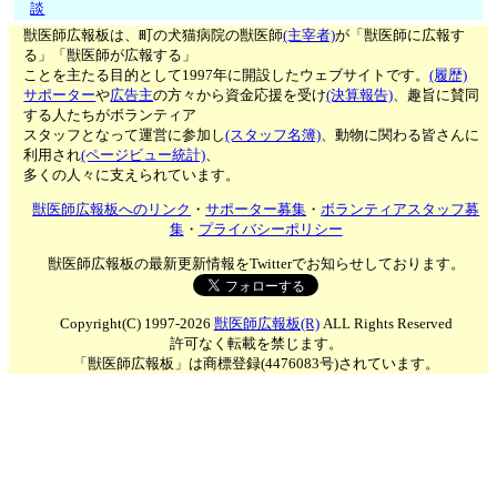
談
獣医師広報板は、町の犬猫病院の獣医師
(主宰者)
が「獣医師に広報す
る」「獣医師が広報する」
ことを主たる目的として1997年に開設したウェブサイトです。
(履歴)
サポーター
や
広告主
の方々から資金応援を受け
(決算報告)
、趣旨に賛同
する人たちがボランティア
スタッフとなって運営に参加し
(スタッフ名簿)
、動物に関わる皆さんに
利用され
(ページビュー統計)
、
多くの人々に支えられています。
獣医師広報板へのリンク
・
サポーター募集
・
ボランティアスタッフ募
集
・
プライバシーポリシー
獣医師広報板の最新更新情報をTwitterでお知らせしております。
Copyright(C) 1997-2026
獣医師広報板(R)
ALL Rights Reserved
許可なく転載を禁じます。
「獣医師広報板」は商標登録(4476083号)されています。