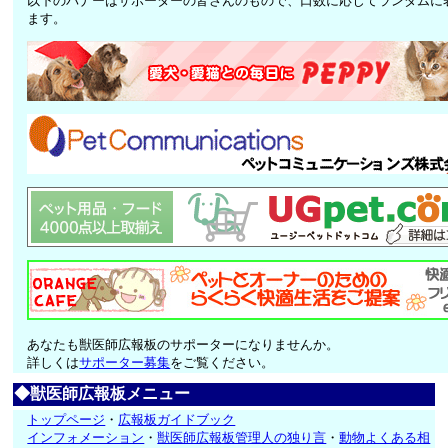
以下のバナーはサポーターの皆さんのもので、口数に応じてランダムに
ます。
あなたも獣医師広報板のサポーターになりませんか。
詳しくは
サポーター募集
をご覧ください。
◆獣医師広報板メニュー
トップページ
・
広報板ガイドブック
インフォメーション
・
獣医師広報板管理人の独り言
・
動物よくある相