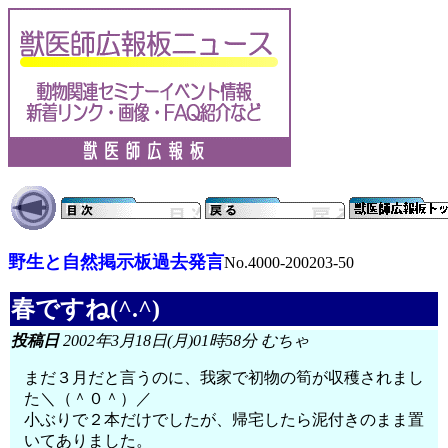
野生と自然掲示板過去発言
No.4000-200203-50
春ですね(^.^)
投稿日
2002年3月18日(月)01時58分 むちゃ
まだ３月だと言うのに、我家で初物の筍が収穫されまし
た＼（＾０＾）／
小ぶりで２本だけでしたが、帰宅したら泥付きのまま置
いてありました。