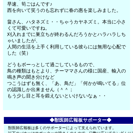
早速、筍ごはんです♪
西を向いて笑うのも忘れずに春の惠を楽しみました。
畠さん、ハタネズミ・・ちゃうカヤネズミ。本当に小さ
くて可愛いですね。
刈入れまでに巣立ちが終わるんだろうかとハラハラしち
ゃいましたが、
人間の生活を上手く利用している彼らには無用な心配で
した（笑）
どうもボーっとして過ごしているもので、
鳥の種類はもとより、チーママさんの様に国産、輸入の
鳴き声の聞き分けなど
つこうはずも無く、「あ、鳥だ」「何かが鳴いてる」位
の認識しか出来ません（＾＾；
もう少し目と耳を鍛えないといけないなぁ・・
◆獣医師広報板サポーター◆
獣医師広報板は多くのサポーターによって支えられています。