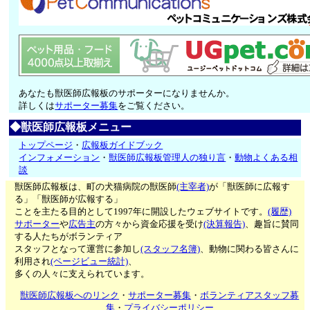
あなたも獣医師広報板のサポーターになりませんか。
詳しくは
サポーター募集
をご覧ください。
◆獣医師広報板メニュー
トップページ
・
広報板ガイドブック
インフォメーション
・
獣医師広報板管理人の独り言
・
動物よくある相
談
獣医師広報板は、町の犬猫病院の獣医師
(主宰者)
が「獣医師に広報す
る」「獣医師が広報する」
ことを主たる目的として1997年に開設したウェブサイトです。
(履歴)
サポーター
や
広告主
の方々から資金応援を受け
(決算報告)
、趣旨に賛同
する人たちがボランティア
スタッフとなって運営に参加し
(スタッフ名簿)
、動物に関わる皆さんに
利用され
(ページビュー統計)
、
多くの人々に支えられています。
獣医師広報板へのリンク
・
サポーター募集
・
ボランティアスタッフ募
集
・
プライバシーポリシー