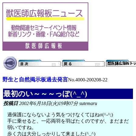
野生と自然掲示板過去発言
No.4000-200208-22
最初のい～～～っぽ(^_^)
投稿日
2002年6月18日(火)19時07分 sutemaru
過保護にならないよう気をつけなくてはねσ(^-^;)
手に乗せると、一応両羽を羽ばたくのですが、まだまだ
弱いですね。
歩く力は大分しっかりして来ました(^_^)