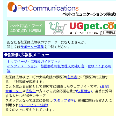
あなたも獣医師広報板のサポーターになりませんか。
詳しくは
サポーター募集
をご覧ください。
◆獣医師広報板メニュー
トップページ
・
広報板ガイドブック
インフォメーション
・
獣医師広報板管理人の独り言
・
動物よくある相
談
獣医師広報板は、町の犬猫病院の獣医師
(主宰者)
が「獣医師に広報す
る」「獣医師が広報する」
ことを主たる目的として1997年に開設したウェブサイトです。
(履歴)
サポーター
や
広告主
の方々から資金応援を受け
(決算報告)
、趣旨に賛同
する人たちがボランティア
スタッフとなって運営に参加し
(スタッフ名簿)
、動物に関わる皆さんに
利用され
(ページビュー統計)
、
多くの人々に支えられています。