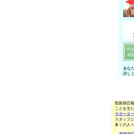
あな
詳し
獣医師広
ことを主た
サポータ
スタッフ
多くの人
獣医師