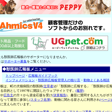
たも獣医師広報板のサポーターになりませんか。
くは
サポーター募集
をご覧ください。
◆獣医師広報板メニュー
トップページ
・
広報板ガイドブック
インフォメーション
・
獣医師広報板管理人の独り言
・
動物よくある相談
報板は、町の犬猫病院の獣医師
(主宰者)
が「獣医師に広報する」「獣医師が広
る目的として1997年に開設したウェブサイトです。
(履歴)
ー
や
広告主
の方々から資金応援を受け
(決算報告)
、趣旨に賛同する人たちがボ
となって運営に参加し
(スタッフ名簿)
、動物に関わる皆さんに利用され
(ページ
々に支えられています。
広報板へのリンク
・
サポーター募集
・
ボランティアスタッフ募集
・
プライバシ