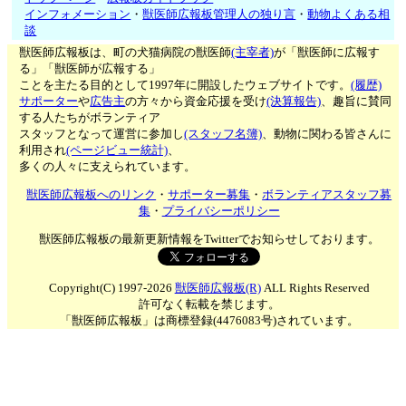
インフォメーション
・
獣医師広報板管理人の独り言
・
動物よくある相
談
獣医師広報板は、町の犬猫病院の獣医師
(主宰者)
が「獣医師に広報す
る」「獣医師が広報する」
ことを主たる目的として1997年に開設したウェブサイトです。
(履歴)
サポーター
や
広告主
の方々から資金応援を受け
(決算報告)
、趣旨に賛同
する人たちがボランティア
スタッフとなって運営に参加し
(スタッフ名簿)
、動物に関わる皆さんに
利用され
(ページビュー統計)
、
多くの人々に支えられています。
獣医師広報板へのリンク
・
サポーター募集
・
ボランティアスタッフ募
集
・
プライバシーポリシー
獣医師広報板の最新更新情報をTwitterでお知らせしております。
Copyright(C) 1997-2026
獣医師広報板(R)
ALL Rights Reserved
許可なく転載を禁じます。
「獣医師広報板」は商標登録(4476083号)されています。