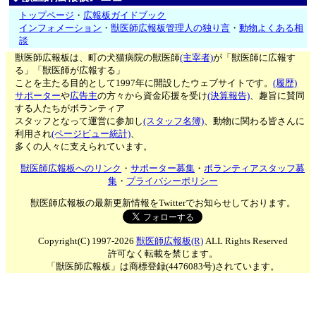
トップページ
・
広報板ガイドブック
インフォメーション
・
獣医師広報板管理人の独り言
・
動物よくある相
談
獣医師広報板は、町の犬猫病院の獣医師
(主宰者)
が「獣医師に広報す
る」「獣医師が広報する」
ことを主たる目的として1997年に開設したウェブサイトです。
(履歴)
サポーター
や
広告主
の方々から資金応援を受け
(決算報告)
、趣旨に賛同
する人たちがボランティア
スタッフとなって運営に参加し
(スタッフ名簿)
、動物に関わる皆さんに
利用され
(ページビュー統計)
、
多くの人々に支えられています。
獣医師広報板へのリンク
・
サポーター募集
・
ボランティアスタッフ募
集
・
プライバシーポリシー
獣医師広報板の最新更新情報をTwitterでお知らせしております。
Copyright(C) 1997-2026
獣医師広報板(R)
ALL Rights Reserved
許可なく転載を禁じます。
「獣医師広報板」は商標登録(4476083号)されています。