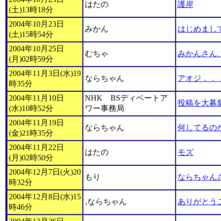
はたの
護岸
(土)13時18分
2004年10月23日
みかん
はじめまし
(土)15時54分
2004年10月25日
むちゃ
みかんさん
(月)02時59分
2004年11月3日(水)19
ならちゃん
アオジ．．
時35分
2004年11月10日
NHK BSディベートア
投稿を大募
(水)10時52分
ワー事務局
2004年11月19日
ならちゃん
何してるの
(金)21時35分
2004年11月22日
はたの
モズ
(月)02時50分
2004年12月7日(火)20
もり
ならちゃん
時32分
2004年12月8日(水)15
‚ならちゃん
ありがとう
時46分