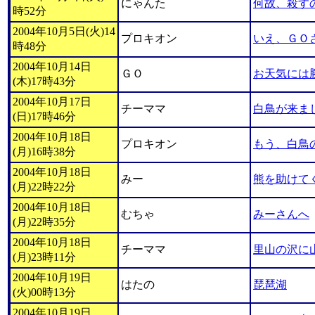
にゃんた
何故、殺す
時52分
2004年10月5日(火)14
プロキオン
いえ、ＧＯ
時48分
2004年10月14日
ＧＯ
お天気には
(木)17時43分
2004年10月17日
チーママ
白鳥が来ま
(日)17時46分
2004年10月18日
プロキオン
もう、白鳥
(月)16時38分
2004年10月18日
みー
熊を助けて
(月)22時22分
2004年10月18日
むちゃ
みーさんへ
(月)22時35分
2004年10月18日
チーママ
里山の沢に
(月)23時11分
2004年10月19日
はたの
琵琶湖
(火)00時13分
2004年10月19日