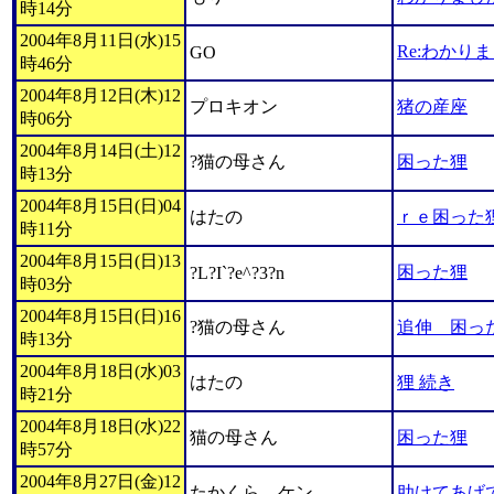
時14分
2004年8月11日(水)15
Re:わかり
GO
時46分
2004年8月12日(木)12
プロキオン
猪の産座
時06分
2004年8月14日(土)12
?猫の母さん
困った狸
時13分
2004年8月15日(日)04
はたの
ｒｅ困った
時11分
2004年8月15日(日)13
困った狸
?L?I`?e^?3?n
時03分
2004年8月15日(日)16
?猫の母さん
追伸 困っ
時13分
2004年8月18日(水)03
はたの
狸 続き
時21分
2004年8月18日(水)22
猫の母さん
困った狸
時57分
2004年8月27日(金)12
たかくら ケン
助けてあげ