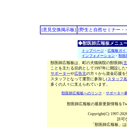
[意見交換掲示板]
[野生と自然セミナー・
◆獣医師広報板メニュ
トップページ
・
広報板ガイ
インフォメーション
・
獣医
獣医師広報板は、町の犬猫病院の獣医師
(
ことを主たる目的として1997年に開設し
サポーター
や
広告主
の方々から資金応援を
スタッフとなって運営に参加し
(スタッフ名
多くの人々に支えられています。
獣医師広報板へのリンク
・
サポーター
獣医師広報板の最新更新情報をTwi
Copyright(C) 1997-20
許可
「獣医師広報板」は商