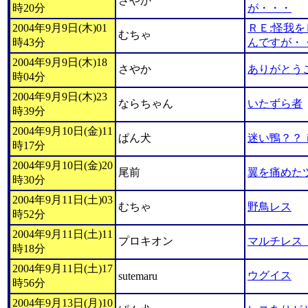
さやか
時20分
が・・・
2004年9月9日(木)01
ＲＥ:怪我
むちゃ
時43分
んですが・
2004年9月9日(木)18
さやか
ありがとう
時04分
2004年9月9日(木)23
ならちゃん
いたずら者
時39分
2004年9月10日(金)11
ぱん犬
迷い鴨？？
時17分
2004年9月10日(金)20
尾前
翼を痛めた
時30分
2004年9月11日(土)03
むちゃ
野鳥レス
時52分
2004年9月11日(土)11
プロキオン
マルチレス
時18分
2004年9月11日(土)17
ウグイス
sutemaru
時56分
2004年9月13日(月)10