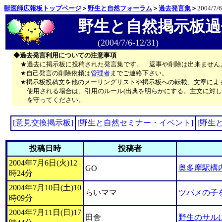
獣医師広報板トップページ
＞
野生と自然フォーラム
＞
過去発言集
＞
2004/7/6
野生と自然掲示板過
(2004/7/6-12/31)
◆過去発言利用についての注意事項
★過去に掲示板に投稿された発言集です。 返事や削除は出来ません
★自己発言の削除依頼は
管理者
までご連絡下さい。
★掲示板投稿文を他のメーリングリストや掲示板への転載、文章によ
使用される場合は、引用のルール(出典を明らかにする。主文に対し
を守ってください。
[意見交換掲示板]
[野生と自然セミナー・イベント]
[野生
投稿日時
投稿者
2004年7月6日(火)12
奥多摩駅構
GO
時24分
2004年7月10日(土)10
らいママ
ツバメの子
時09分
2004年7月11日(日)17
田舎
野生のサル