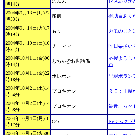
ぱん犬
レスありが
時14分
2004年9月13日(月)22
尾前
御助言あり
時33分
2004年9月14日(火)17
もり
カモのこと
時19分
2004年9月19日(日)10
チーママ
昨日栗拾い
時21分
2004年10月1日(金)00
応援よろしく
むちゃ@お世話係
時14分
ｍ
2004年10月1日(金)22
ポレポレ
里親ボラン
時18分
2004年10月2日(土)14
プロキオン
ＲＥ：里親
時54分
2004年10月2日(土)14
プロキオン
最近、ムク
時58分
2004年10月4日(月)18
Re：ムクド
GO
時17分
2004年10月5日(火)00