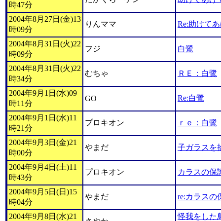
時47分
2004年8月27日(金)13
りんママ
Re:助けて
時09分
2004年8月31日(火)22
フジ
白鷺
時09分
2004年8月31日(火)22
むちゃ
ＲＥ：白鷺
時34分
2004年9月1日(水)09
Re:白鷺
GO
時11分
2004年9月1日(水)11
プロキオン
ｒｅ：白鷺
時21分
2004年9月3日(金)21
やまだ
子ガラスを
時00分
2004年9月4日(土)11
プロキオン
カラスの保
時43分
2004年9月5日(日)15
やまだ
re:カラスの
時04分
2004年9月8日(水)21
怪我をした