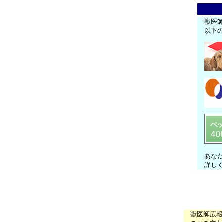
獣医
以下
あな
詳し
獣医師広