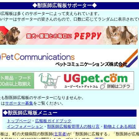
◆獣医師広報板サポーター◆
師広報板は多くのサポーターによって支えられています。
のバナーはサポーターの皆さんのもので、口数に応じてランダムに表示されて
たも獣医師広報板のサポーターになりませんか。
くは
サポーター募集
をご覧ください。
◆獣医師広報板メニュー
トップページ
・
広報板ガイドブック
インフォメーション
・
獣医師広報板管理人の独り言
・
動物よくある相談
報板は、町の犬猫病院の獣医師
(主宰者)
が「獣医師に広報する」「獣医師が広