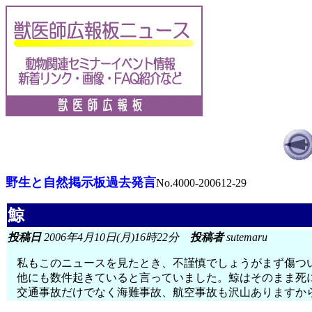
野生と自然掲示板過去発言
No.4000-200612-29
鯨
投稿日
2006年4月10日(月)16時22分
投稿者
sutemaru
私もこのニュースを見たとき、不謹慎でしょうがまず傷ついた鯨
他にも数件起きていると言っていました。鯨はそのまま死
交通事故だけでなく海難事故、航空事故も沢山ありますか