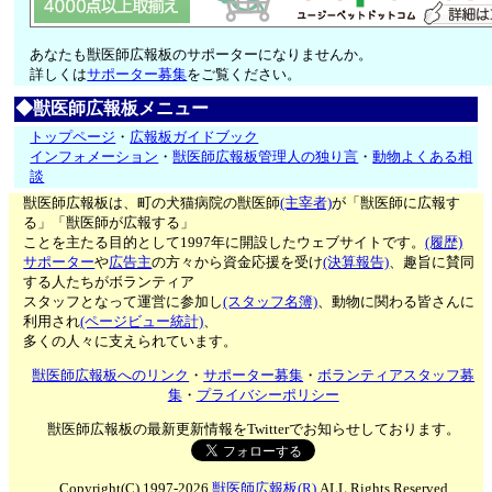
あなたも獣医師広報板のサポーターになりませんか。
詳しくは
サポーター募集
をご覧ください。
◆獣医師広報板メニュー
トップページ
・
広報板ガイドブック
インフォメーション
・
獣医師広報板管理人の独り言
・
動物よくある相
談
獣医師広報板は、町の犬猫病院の獣医師
(主宰者)
が「獣医師に広報す
る」「獣医師が広報する」
ことを主たる目的として1997年に開設したウェブサイトです。
(履歴)
サポーター
や
広告主
の方々から資金応援を受け
(決算報告)
、趣旨に賛同
する人たちがボランティア
スタッフとなって運営に参加し
(スタッフ名簿)
、動物に関わる皆さんに
利用され
(ページビュー統計)
、
多くの人々に支えられています。
獣医師広報板へのリンク
・
サポーター募集
・
ボランティアスタッフ募
集
・
プライバシーポリシー
獣医師広報板の最新更新情報をTwitterでお知らせしております。
Copyright(C) 1997-2026
獣医師広報板(R)
ALL Rights Reserved