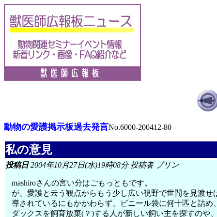
動物の愛護掲示板過去発言
No.6000-200412-80
私の意見
投稿日
2004年10月27日(水)19時08分 投稿者 プリン
mashiroさんの言い分はごもっともです。
が、愛護と云う観点からもう少し広い視野で世間を見渡せ
導されているにもかかわらず、ビニール袋に何十匹と詰め
ダックスを飼育放棄(？)する人が新しい飼い主を探すのや