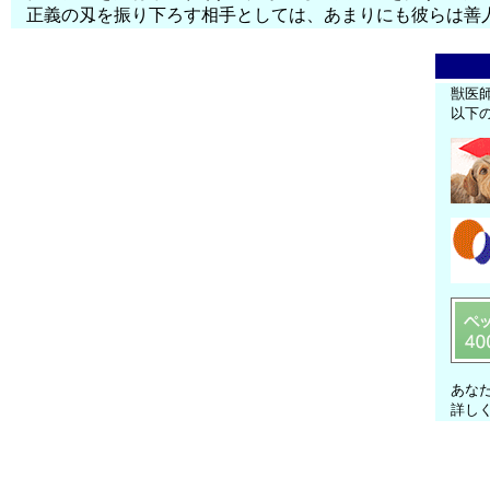
正義の刄を振り下ろす相手としては、あまりにも彼らは善
獣医
以下
あな
詳し