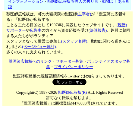
インフォメーション
・
獣医師広報板管理人の独り言
・
動物よくある相
談
獣医師広報板は、町の犬猫病院の獣医師
(主宰者)
が「獣医師に広報す
る」「獣医師が広報する」
ことを主たる目的として1997年に開設したウェブサイトです。
(履歴)
サポーター
や
広告主
の方々から資金応援を受け
(決算報告)
、趣旨に賛同
する人たちがボランティア
スタッフとなって運営に参加し
(スタッフ名簿)
、動物に関わる皆さんに
利用され
(ページビュー統計)
、
多くの人々に支えられています。
獣医師広報板へのリンク
・
サポーター募集
・
ボランティアスタッフ募
集
・
プライバシーポリシー
獣医師広報板の最新更新情報をTwitterでお知らせしております。
Copyright(C) 1997-2026
獣医師広報板(R)
ALL Rights Reserved
許可なく転載を禁じます。
「獣医師広報板」は商標登録(4476083号)されています。