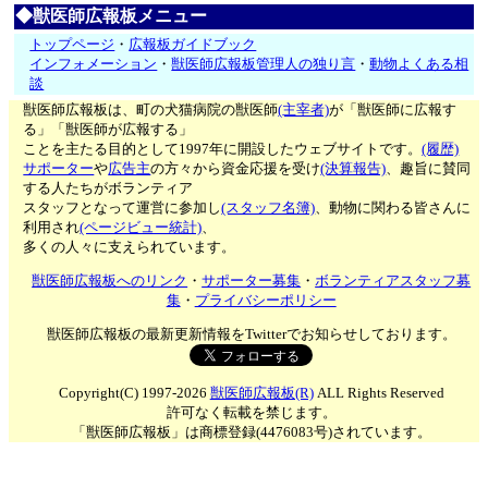
◆獣医師広報板メニュー
トップページ
・
広報板ガイドブック
インフォメーション
・
獣医師広報板管理人の独り言
・
動物よくある相
談
獣医師広報板は、町の犬猫病院の獣医師
(主宰者)
が「獣医師に広報す
る」「獣医師が広報する」
ことを主たる目的として1997年に開設したウェブサイトです。
(履歴)
サポーター
や
広告主
の方々から資金応援を受け
(決算報告)
、趣旨に賛同
する人たちがボランティア
スタッフとなって運営に参加し
(スタッフ名簿)
、動物に関わる皆さんに
利用され
(ページビュー統計)
、
多くの人々に支えられています。
獣医師広報板へのリンク
・
サポーター募集
・
ボランティアスタッフ募
集
・
プライバシーポリシー
獣医師広報板の最新更新情報をTwitterでお知らせしております。
Copyright(C) 1997-2026
獣医師広報板(R)
ALL Rights Reserved
許可なく転載を禁じます。
「獣医師広報板」は商標登録(4476083号)されています。