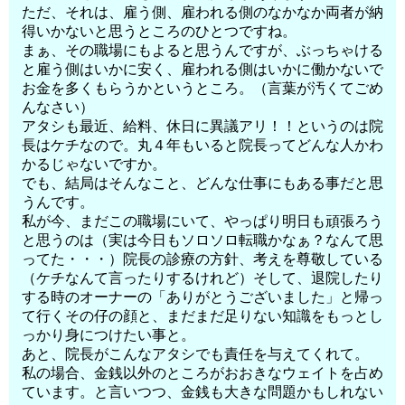
ただ、それは、雇う側、雇われる側のなかなか両者が納
得いかないと思うところのひとつですね。
まぁ、その職場にもよると思うんですが、ぶっちゃける
と雇う側はいかに安く、雇われる側はいかに働かないで
お金を多くもらうかというところ。（言葉が汚くてごめ
んなさい）
アタシも最近、給料、休日に異議アリ！！というのは院
長はケチなので。丸４年もいると院長ってどんな人かわ
かるじゃないですか。
でも、結局はそんなこと、どんな仕事にもある事だと思
うんです。
私が今、まだこの職場にいて、やっぱり明日も頑張ろう
と思うのは（実は今日もソロソロ転職かなぁ？なんて思
ってた・・・）院長の診療の方針、考えを尊敬している
（ケチなんて言ったりするけれど）そして、退院したり
する時のオーナーの「ありがとうございました」と帰っ
て行くその仔の顔と、まだまだ足りない知識をもっとし
っかり身につけたい事と。
あと、院長がこんなアタシでも責任を与えてくれて。
私の場合、金銭以外のところがおおきなウェイトを占め
ています。と言いつつ、金銭も大きな問題かもしれない