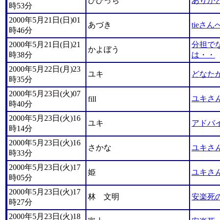
びびっち
ありが
時53分
2000年5月21日(日)01
あづき
tieさん
時46分
2000年5月21日(日)21
分担で
かよぼう
時38分
は・・
2000年5月22日(月)23
ユキ
どなた
時35分
2000年5月23日(火)07
ユキさ
fill
時40分
2000年5月23日(火)16
ユキ
アドバ
時14分
2000年5月23日(火)16
さかな
ユキさ
時33分
2000年5月23日(火)17
姫
ユキさ
時05分
2000年5月23日(火)17
林 文明
安楽死
時27分
2000年5月23日(火)18