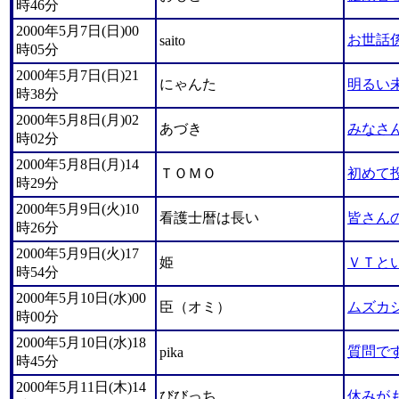
時46分
2000年5月7日(日)00
お世話
saito
時05分
2000年5月7日(日)21
にゃんた
明るい
時38分
2000年5月8日(月)02
あづき
みなさ
時02分
2000年5月8日(月)14
ＴＯＭＯ
初めて
時29分
2000年5月9日(火)10
看護士暦は長い
皆さん
時26分
2000年5月9日(火)17
姫
ＶＴと
時54分
2000年5月10日(水)00
臣（オミ）
ムズカ
時00分
2000年5月10日(水)18
質問で
pika
時45分
2000年5月11日(木)14
びびっち
休みが