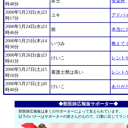
富士
安楽死
時48分
2000年5月23日(火)23
ユキ
アドバ
時17分
2000年5月24日(水)23
姫
本当に
時46分
2000年5月25日(木)14
いづみ
教えて
時30分
2000年5月26日(金)23
けいこ
レント
時41分
2000年5月27日(土)15
看護士暦は長い
レント
時16分
2000年5月27日(土)20
けいこ
ありが
時40分
◆獣医師広報板サポーター◆
獣医師広報板は多くのサポーターによって支えられています。
以下のバナーはサポーターの皆さんのもので、口数に応じてラン