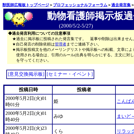
獣医師広報板トップページ
＞
プロフェッショナルフォーラム
＞
過去発言集
動物看護師掲示板過
(2000/5/2-5/27)
◆過去発言利用についての注意事項
★過去に掲示板に投稿された発言集です。 返事や削除は出来ません
★自己発言の削除依頼は
管理者
までご連絡下さい。
★掲示板投稿文を他のメーリングリストや掲示板への転載、文章によ
使用される場合は、引用のルール(出典を明らかにする。主文に対し
を守ってください。
[意見交換掲示板]
[セミナー・イベント]
投稿日時
投稿者
2000年5月2日(火)01
姫
こんば
時01分
2000年5月2日(火)01
みゆ
まいど
時40分
2000年5月2日(火)23
くら
リラッ