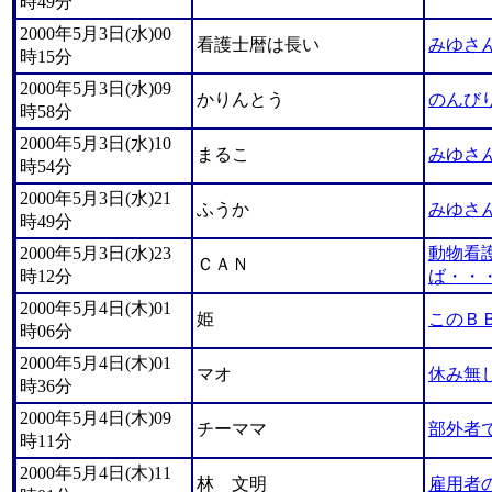
時49分
2000年5月3日(水)00
看護士暦は長い
みゆさ
時15分
2000年5月3日(水)09
かりんとう
のんび
時58分
2000年5月3日(水)10
まるこ
みゆさ
時54分
2000年5月3日(水)21
ふうか
みゆさ
時49分
2000年5月3日(水)23
動物看
ＣＡＮ
時12分
ば・・
2000年5月4日(木)01
姫
このＢ
時06分
2000年5月4日(木)01
マオ
休み無
時36分
2000年5月4日(木)09
チーママ
部外者
時11分
2000年5月4日(木)11
林 文明
雇用者