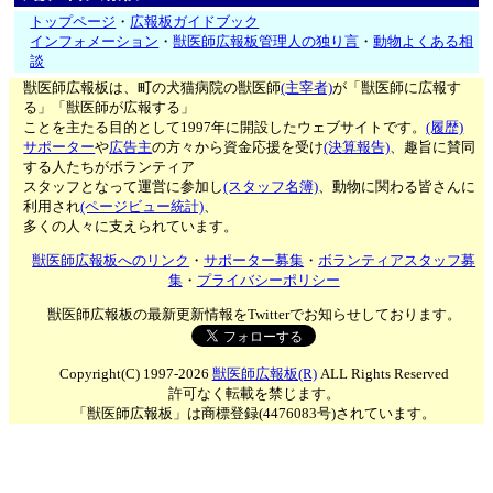
トップページ
・
広報板ガイドブック
インフォメーション
・
獣医師広報板管理人の独り言
・
動物よくある相
談
獣医師広報板は、町の犬猫病院の獣医師
(主宰者)
が「獣医師に広報す
る」「獣医師が広報する」
ことを主たる目的として1997年に開設したウェブサイトです。
(履歴)
サポーター
や
広告主
の方々から資金応援を受け
(決算報告)
、趣旨に賛同
する人たちがボランティア
スタッフとなって運営に参加し
(スタッフ名簿)
、動物に関わる皆さんに
利用され
(ページビュー統計)
、
多くの人々に支えられています。
獣医師広報板へのリンク
・
サポーター募集
・
ボランティアスタッフ募
集
・
プライバシーポリシー
獣医師広報板の最新更新情報をTwitterでお知らせしております。
Copyright(C) 1997-2026
獣医師広報板(R)
ALL Rights Reserved
許可なく転載を禁じます。
「獣医師広報板」は商標登録(4476083号)されています。