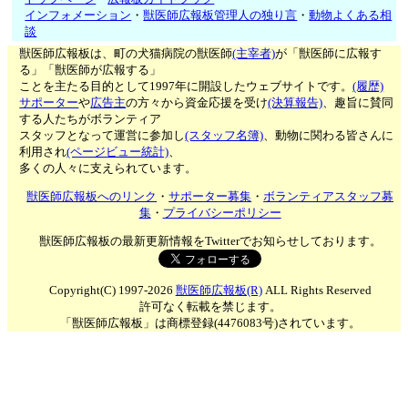
インフォメーション
・
獣医師広報板管理人の独り言
・
動物よくある相
談
獣医師広報板は、町の犬猫病院の獣医師
(主宰者)
が「獣医師に広報す
る」「獣医師が広報する」
ことを主たる目的として1997年に開設したウェブサイトです。
(履歴)
サポーター
や
広告主
の方々から資金応援を受け
(決算報告)
、趣旨に賛同
する人たちがボランティア
スタッフとなって運営に参加し
(スタッフ名簿)
、動物に関わる皆さんに
利用され
(ページビュー統計)
、
多くの人々に支えられています。
獣医師広報板へのリンク
・
サポーター募集
・
ボランティアスタッフ募
集
・
プライバシーポリシー
獣医師広報板の最新更新情報をTwitterでお知らせしております。
Copyright(C) 1997-2026
獣医師広報板(R)
ALL Rights Reserved
許可なく転載を禁じます。
「獣医師広報板」は商標登録(4476083号)されています。