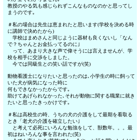
教授のやる気も感じられずこんなものなのかと思ってし
まうのです｡
＃私の場合は先生は恵まれたと思います(学校を決める時
に講師で決めたから)
学校はまめさんと同じように器材も良くないし「なん
で？ちゃんとお金払ってるのに｣
って、あまり大きな声で偉そうには言えませんが、学
校を相手に交渉をしました。
今では同級生との笑い話ですが(笑)
動物看護士になりたいと思ったのは､小学生の時に飼って
いた犬が病気になった時に
何もできなかったからです｡
助けてあげられなかった､それが動物に関する職業に就き
たいと思ったきっかけです｡
＃私は高校生の時、うちの犬の介護をして最期を看取る
とき「老犬の介護を確立したい｣
と考えて必死にいろんな勉強をして、獣数年。。。最
初はねいろんな事を言われた(笑)